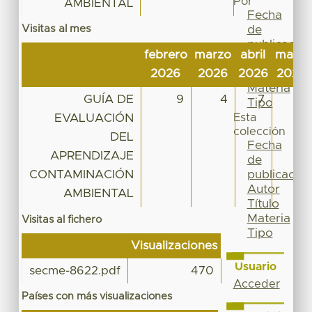
Por
AMBIENTAL
Fecha
Visitas al mes
de
publicación
febrero
marzo
abril
mayo
Autor
2026
2026
2026
2026
Título
Materia
GUÍA DE
9
4
7
17
Tipo
EVALUACIÓN
Esta
colección
DEL
Fecha
APRENDIZAJE
de
CONTAMINACIÓN
publicación
Autor
AMBIENTAL
Título
Materia
Visitas al fichero
Tipo
Visualizaciones
Usuario
secme-8622.pdf
470
Acceder
Países con más visualizaciones