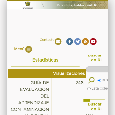
Contacto
Menú
Buscar
Estadísticas
en RI
Visualizaciones
Buscar 
GUÍA DE
248
Esta colecció
EVALUACIÓN
DEL
APRENDIZAJE
Buscar
en RI
CONTAMINACIÓN