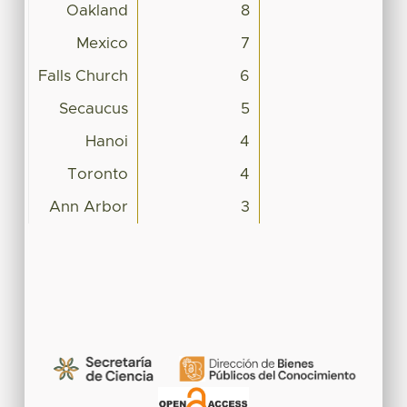
Oakland
8
Mexico
7
Falls Church
6
Secaucus
5
Hanoi
4
Toronto
4
Ann Arbor
3