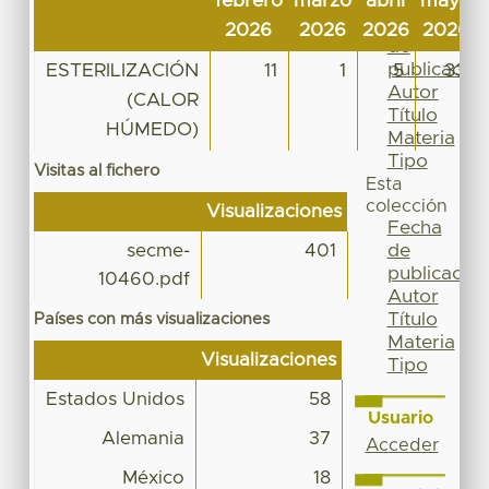
febrero
marzo
abril
mayo
Por
Fecha
2026
2026
2026
2026
de
publicación
ESTERILIZACIÓN
11
1
5
33
Autor
(CALOR
Título
HÚMEDO)
Materia
Tipo
Visitas al fichero
Esta
colección
Visualizaciones
Fecha
de
secme-
401
publicación
10460.pdf
Autor
Título
Países con más visualizaciones
Materia
Visualizaciones
Tipo
Estados Unidos
58
Usuario
Alemania
37
Acceder
México
18