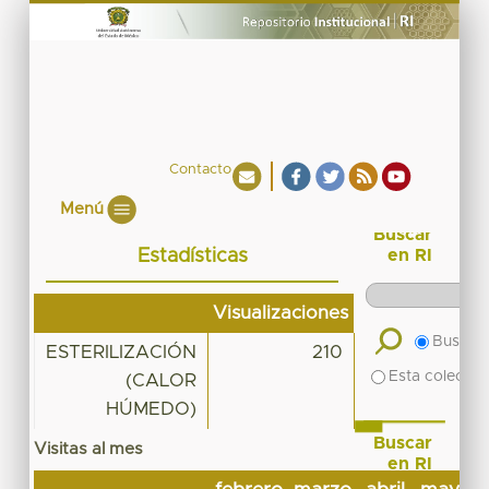
Contacto
Menú
Buscar
Estadísticas
en RI
Visualizaciones
Buscar 
ESTERILIZACIÓN
210
Esta colecció
(CALOR
HÚMEDO)
Buscar
Visitas al mes
en RI