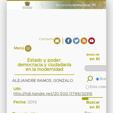
Contacto
Menú
Buscar
en RI
Estado y poder:
democracia y ciudadanía
en la modernidad
Buscar 
ALEJANDRE RAMOS, GONZALO
Esta colecció
URI:
http://hdl.handle.net/20.500.11799/32316
Fecha:
2013
Buscar
en RI