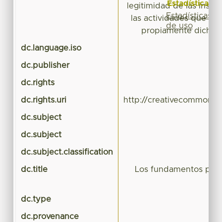
Estadísticas
legitimidad de las insti
Estadísticas
las actividades que des
de uso
propiamente dicho la
dc.language.iso
dc.publisher
dc.rights
dc.rights.uri
http://creativecommons.o
dc.subject
dc.subject
dc.subject.classification
C
dc.title
Los fundamentos polít
dc.type
dc.provenance