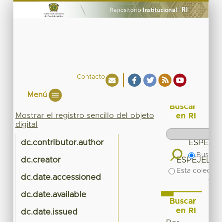
Contacto
Menú
Buscar
Mostrar el registro sencillo del objeto
en RI
digital
dc.contributor.author
ESPEJEL
Buscar 
dc.creator
ESPEJEL M
Esta colecció
dc.date.accessioned
201
dc.date.available
201
Buscar
en RI
dc.date.issued