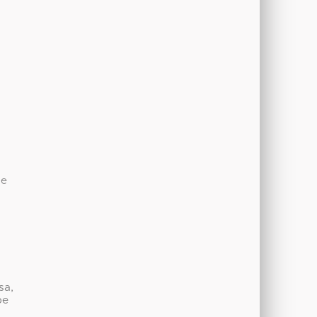
de
sa,
be