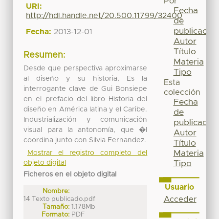
Por
URI:
Fecha
http://hdl.handle.net/20.500.11799/32400
de
publicación
Fecha:
2013-12-01
Autor
Título
Resumen:
Materia
Desde que perspectiva aproximarse
Tipo
al diseño y su historia, Es la
Esta
interrogante clave de Gui Bonsiepe
colección
en el prefacio del libro Historia del
Fecha
diseño en América latina y el Caribe.
de
Industrialización y comunicación
publicación
visual para la antonomía, que �l
Autor
coordina junto con Silvia Fernandez.
Título
Materia
Mostrar el registro completo del
objeto digital
Tipo
Ficheros en el objeto digital
Usuario
Nombre:
14 Texto publicado.pdf
Acceder
Tamaño:
1.178Mb
Formato:
PDF