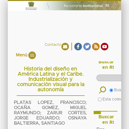
Contacto
Menú
Buscar
en RI
Historia del diseño en
América Latina y el Caribe.
Industrialización y
comunicación visual para la
autonomía
Buscar 
Esta colecció
PLATAS LOPEZ, FRANCISCO
;
OCAÑA GOMEZ, MIGUEL
RAYMUNDO
;
ZARUR CORTES,
Buscar
JORGE EDUARDO
;
OSNAYA
en RI
BALTIERRA, SANTIAGO