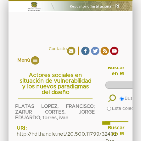
Contacto
Menú
Buscar
en RI
Actores sociales en
situación de vulnerabilidad
y los nuevos paradigmas
del diseño
Buscar 
PLATAS LOPEZ, FRANCISCO
;
Esta colecció
ZARUR CORTES, JORGE
EDUARDO
;
torres, ivan
Buscar
URI:
en RI
http://hdl.handle.net/20.500.11799/32402