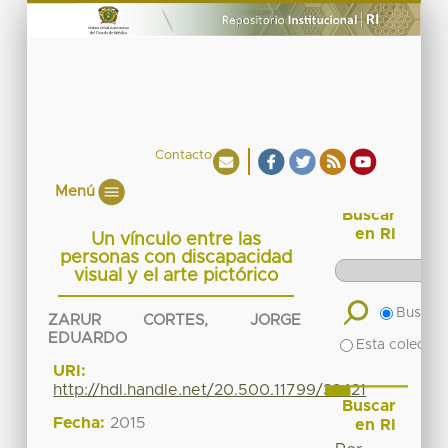
Contacto
Menú
Buscar
en RI
Un vínculo entre las
personas con discapacidad
visual y el arte pictórico
Buscar 
ZARUR CORTES, JORGE
EDUARDO
Esta colecció
URI:
http://hdl.handle.net/20.500.11799/32421
Buscar
Fecha:
2015
en RI