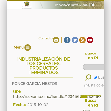
Contacto
Menú
Buscar
en RI
INDUSTRIALIZACIÓN DE
LOS CEREALES:
PRODUCTOS
TERMINADOS
Buscar 
PONCE GARCIA NESTOR
Esta colecció
URI:
http://ri.uaemex.mx/handle/123456789/32460
Buscar
Fecha:
2015-10-02
en RI