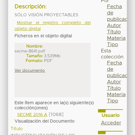
Por
Fecha
Descripción:
de
SÓLO VISIÓN PROYECTABLES
publicación
Mostrar el registro completo del
Autor
objeto digital
Título
Ficheros en el objeto digital
Materia
Tipo
Nombre:
Esta
secme-8641.pdf
Tamaño:
3.539Mb
colección
Formato:
PDF
Fecha
de
Ver documento
publicación
Autor
Título
Materia
Tipo
Este ítem aparece en la(s) siguiente(s)
colección(ones)
[1068]
SECME 2016 A
Usuario
Visualización del Documento
Acceder
Título