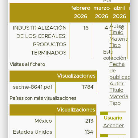
Por
Fecha
febrero
marzo
abril
ma
de
2026
2026
2026
20
publicación
Autor
INDUSTRIALIZACIÓN
16
4
10
Título
DE LOS CEREALES:
Materia
PRODUCTOS
Tipo
Esta
TERMINADOS
colección
Fecha
Visitas al fichero
de
Visualizaciones
publicación
Autor
secme-8641.pdf
1784
Título
Materia
Países con más visualizaciones
Tipo
Visualizaciones
Usuario
México
213
Acceder
Estados Unidos
134