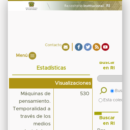
Contacto
Menú
Buscar
Estadísticas
en RI
Visualizaciones
Buscar 
Máquinas de
530
Esta colecció
pensamiento.
Temporalidad a
través de los
Buscar
en RI
medios