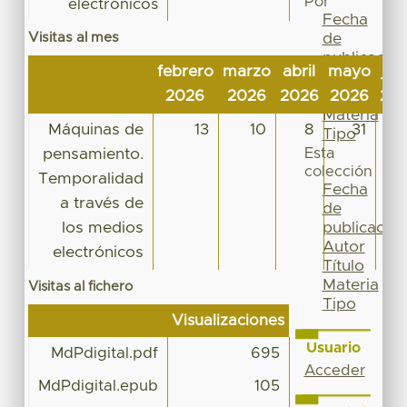
Por
electrónicos
Fecha
Visitas al mes
de
publicación
febrero
marzo
abril
mayo
jun
Autor
2026
2026
2026
2026
20
Título
Materia
Máquinas de
13
10
8
31
1
Tipo
pensamiento.
Esta
colección
Temporalidad
Fecha
a través de
de
los medios
publicación
Autor
electrónicos
Título
Materia
Visitas al fichero
Tipo
Visualizaciones
Usuario
MdPdigital.pdf
695
Acceder
MdPdigital.epub
105