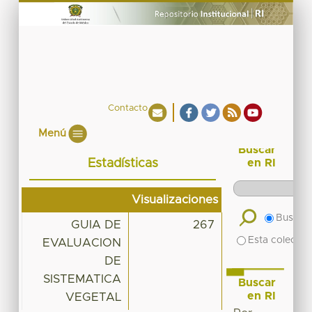
Contacto
Menú
Buscar
Estadísticas
en RI
Visualizaciones
Buscar 
GUIA DE
267
Esta colecció
EVALUACION
DE
SISTEMATICA
Buscar
en RI
VEGETAL