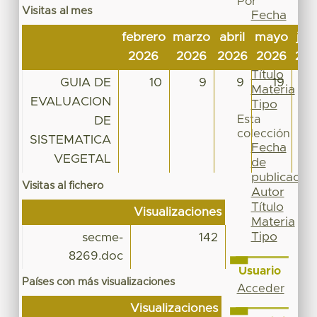
Por
Visitas al mes
Fecha
de
febrero
marzo
abril
mayo
jun
publicación
2026
2026
2026
2026
20
Autor
Título
GUIA DE
10
9
9
19
1
Materia
EVALUACION
Tipo
Esta
DE
colección
SISTEMATICA
Fecha
VEGETAL
de
publicación
Visitas al fichero
Autor
Título
Visualizaciones
Materia
Tipo
secme-
142
8269.doc
Usuario
Países con más visualizaciones
Acceder
Visualizaciones