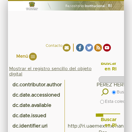
Contacto
Menú
Buscar
Mostrar el registro sencillo del objeto
en RI
digital
dc.contributor.author
PEREZ HERNA
Buscar 
dc.date.accessioned
20
Esta colecció
dc.date.available
20
dc.date.issued
Buscar
en RI
dc.identifier.uri
http://ri.uaemex.mx/handl