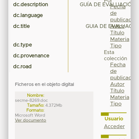
Por
dc.description
GUÍA DE EVALUACIÓN 
Fecha
de
dc.language
publicación
Autor
dc.title
GUIA DE EVALUACIO
Título
Materia
dc.type
Tipo
Esta
dc.provenance
colección
Fecha
dc.road
de
publicación
Autor
Ficheros en el objeto digital
Título
Nombre:
Materia
secme-8269.doc
Tipo
Tamaño:
4.372Mb
Formato:
Microsoft Word
Usuario
Ver documento
Acceder