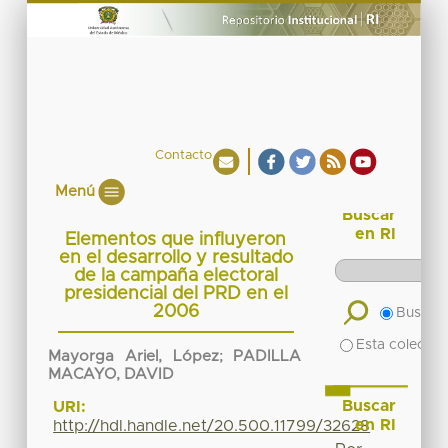
Contacto
Menú
Buscar
en RI
Elementos que influyeron
en el desarrollo y resultado
de la campaña electoral
presidencial del PRD en el
2006
Buscar 
Esta colecció
Mayorga Ariel, López
;
PADILLA
MACAYO, DAVID
Buscar
URI:
en RI
http://hdl.handle.net/20.500.11799/32628