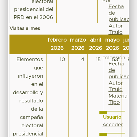
Por
electoral
Fecha
presidencial del
de
PRD en el 2006
publicación
Autor
Visitas al mes
Título
Materia
febrero
marzo
abril
mayo
junio
Tipo
2026
2026
2026
2026
2026
Esta
colección
Elementos
10
4
15
53
89
Fecha
que
de
influyeron
publicación
Autor
en el
Título
desarrollo y
Materia
resultado
Tipo
de la
campaña
Usuario
Acceder
electoral
presidencial