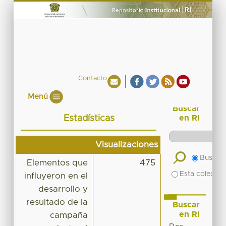
Contacto
Menú
Buscar
Estadísticas
en RI
Visualizaciones
Buscar 
Elementos que
475
Esta colecció
influyeron en el
desarrollo y
resultado de la
Buscar
en RI
campaña