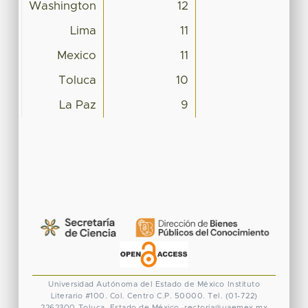
Washington
12
Lima
11
Mexico
11
Toluca
10
La Paz
9
Universidad Autónoma del Estado de México
Instituto
Literario #100. Col. Centro
C.P. 50000. Tel. (01-722)
2262300
Toluca, Estado de México.
rectoria@uaemex.mx