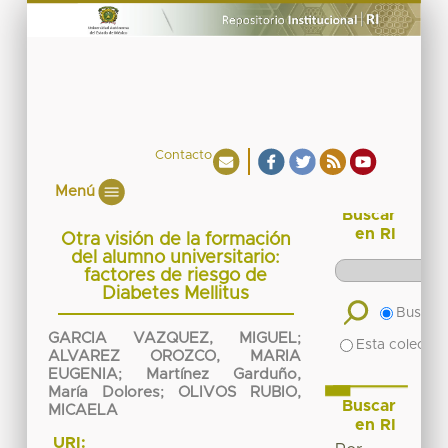
Contacto
Menú
Buscar
en RI
Otra visión de la formación
del alumno universitario:
factores de riesgo de
Diabetes Mellitus
Buscar 
GARCIA VAZQUEZ, MIGUEL
;
Esta colecció
ALVAREZ OROZCO, MARIA
EUGENIA
;
Martínez Garduño,
María Dolores
;
OLIVOS RUBIO,
Buscar
MICAELA
en RI
URI: