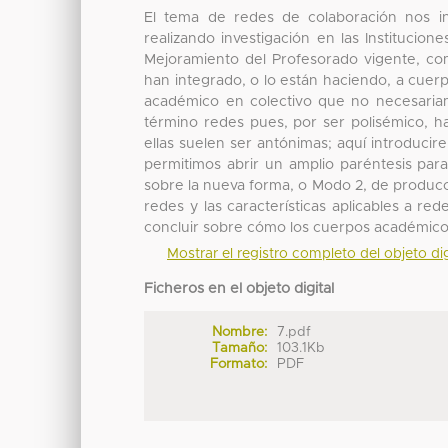
El tema de redes de colaboración nos i
realizando investigación en las Instituci
Mejoramiento del Profesorado vigente, com
han integrado, o lo están haciendo, a cuer
académico en colectivo que no necesariame
término redes pues, por ser polisémico, h
ellas suelen ser antónimas; aquí introdu
permitimos abrir un amplio paréntesis par
sobre la nueva forma, o Modo 2, de produc
redes y las características aplicables a re
concluir sobre cómo los cuerpos académicos
Mostrar el registro completo del objeto dig
Ficheros en el objeto digital
Nombre:
7.pdf
Tamaño:
103.1Kb
Formato:
PDF