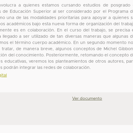
nvolucra a quienes estamos cursando estudios de posgrado
ones de Educación Superior al ser considerado por el Programa 
o una de las modalidades prioritarias para apoyar a quienes 
pos académicos bajo esta nueva forma de organización del traba
nte es en colaboración. En el curso del trabajo, se precisa 
a llegado a ser utilizado de tan diversas maneras que algunas 
ciremos el término cuerpo académico. En un segundo momento n
a tratar, de manera breve, algunos conceptos de Michel Gibbo
ción del conocimiento. Posteriormente, retomando el concepto 
des educativas, veremos los planteamientos de otros autores, pa
 podrán integrar las redes de colaboración.
ital
Ver documento