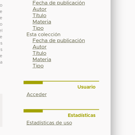
Fecha de publicación
 o
Autor
de
Título
se
Materia
jo
Tipo
el
Esta colección
de
Fecha de publicación
os
Autor
ns
Título
de
Materia
ra
Tipo
Usuario
Acceder
Estadísticas
Estadísticas de uso