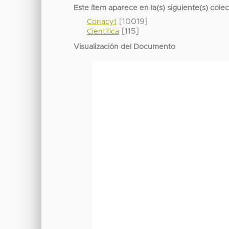
Este ítem aparece en la(s) siguiente(s) cole
[10019]
Conacyt
[115]
Científica
Visualización del Documento