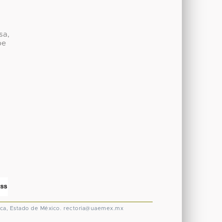
sa,
be
ca, Estado de México.
rectoria@uaemex.mx