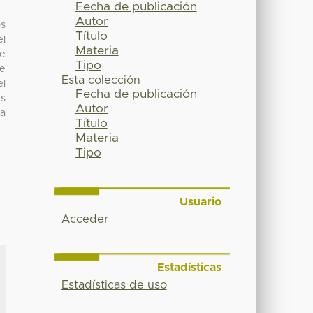
Fecha de publicación
Autor
os
Título
el
Materia
ue
Tipo
se
Esta colección
el
Fecha de publicación
es
Autor
ia
Título
Materia
Tipo
Usuario
Acceder
Estadísticas
Estadísticas de uso