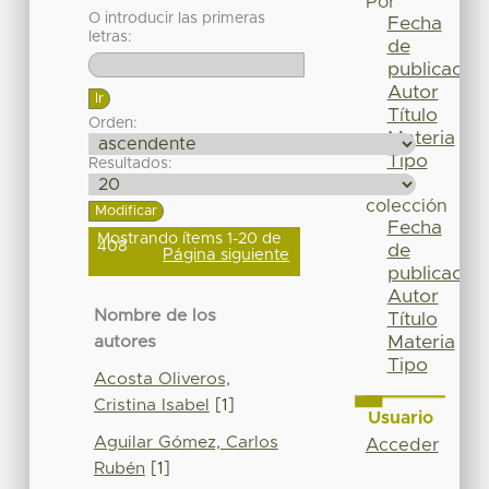
Por
O introducir las primeras
Fecha
letras:
de
publicación
Autor
Título
Orden:
Materia
Tipo
Resultados:
Esta
colección
Fecha
Mostrando ítems 1-20 de
408
de
Página siguiente
publicación
Autor
Nombre de los
Título
Materia
autores
Tipo
Acosta Oliveros,
Cristina Isabel
[1]
Usuario
Aguilar Gómez, Carlos
Acceder
Rubén
[1]