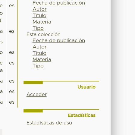
Fecha de publicación
 e
es
Autor
co
Título
4.
Materia
Tipo
pa
es
Esta colección
Fecha de publicación
s
Autor
io
es
Título
Materia
te
es
Tipo
ca
ra
es
Usuario
a
es
Acceder
a
es
Estadísticas
Estadísticas de uso