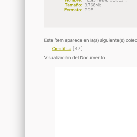
Nombre:
TESIS FINAL ULICES ...
Tamaño:
3.768Mb
Formato:
PDF
Este ítem aparece en la(s) siguiente(s) cole
[47]
Científica
Visualización del Documento