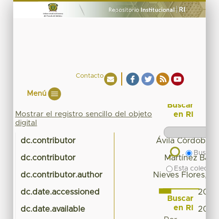
Contacto
Menú
Buscar
Mostrar el registro sencillo del objeto
en RI
digital
dc.contributor
Ávila Córdoba, Li
Buscar 
dc.contributor
Martínez Barr
Esta colecció
dc.contributor.author
Nieves Flores, J
dc.date.accessioned
2016-
Buscar
en RI
dc.date.available
2016-