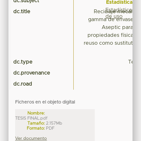
dc.subject
Estadísticas
Estadísticas
dc.title
Reciclaje mecánico
de uso
gamma de envases de
Aseptic para la
propiedades físicas 
reuso como sustituto 
dc.type
Tesis
dc.provenance
dc.road
Ficheros en el objeto digital
Nombre:
TESIS FINAL.pdf
Tamaño:
2.157Mb
Formato:
PDF
Ver documento