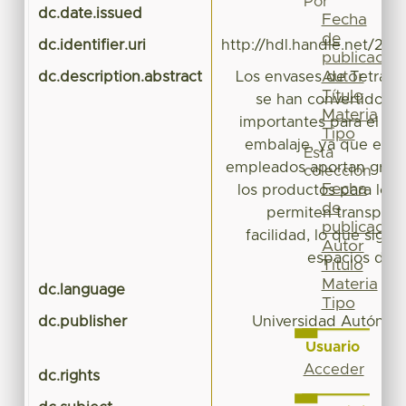
Por
dc.date.issued
Fecha
de
dc.identifier.uri
http://hdl.handle.net/20
publicación
Autor
dc.description.abstract
Los envases de Tetra P
Título
se han convertido e
Materia
importantes para el se
Tipo
embalaje, ya que el ti
Esta
empleados aportan grand
colección
Fecha
los productos para los 
de
permiten transport
publicación
facilidad, lo que signi
Autor
espacios de 
Título
Materia
dc.language
Tipo
dc.publisher
Universidad Autónom
Usuario
Acceder
dc.rights