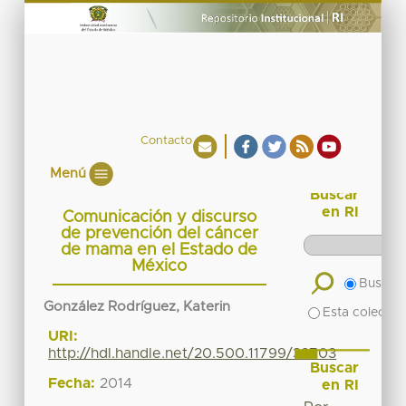
Contacto
Menú
Buscar
en RI
Comunicación y discurso
de prevención del cáncer
de mama en el Estado de
México
Buscar 
González Rodríguez, Katerin
Esta colecció
URI:
http://hdl.handle.net/20.500.11799/32703
Buscar
Fecha:
2014
en RI