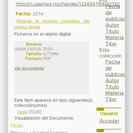
Por
http://ri.uaemex.mx/handle/123456789/32710
Fecha
de
Fecha:
2014
publicación
Mostrar el registro completo del
Autor
objeto digital
Título
Ficheros en el objeto digital
Materia
Tipo
Nombre:
UAEM-FAPUR-TESIS- ...
Esta
Tamaño:
6.713Mb
colección
Formato:
PDF
Fecha
de
Ver documento
publicación
Autor
Título
Materia
Tipo
Este ítem aparece en la(s) siguiente(s)
colección(ones)
[608]
Tesis
Usuario
Visualización del Documento
Acceder
Título
Riesgos a la salud humana