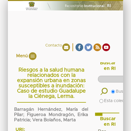
Contacto
Menú
Buscar
en RI
Riesgos a la salud humana
relacionados con la
expansión urbana en zonas
susceptibles a inundación:
Caso de estudio Guadalupe
Buscar 
la Ciénega, Lerma.
Esta colecció
Barragán Hernández, María del
Pilar
;
Figueroa Mondragón, Erika
Buscar
Patricia
;
Vera Bolaños, Marta
en RI
URI: