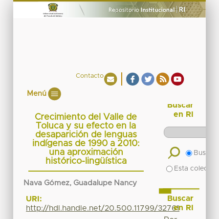
Contacto
Menú
Buscar
en RI
Crecimiento del Valle de
Toluca y su efecto en la
desaparición de lenguas
indígenas de 1990 a 2010:
una aproximación
Buscar 
histórico-lingüística
Esta colecció
Nava Gómez, Guadalupe Nancy
Buscar
URI:
en RI
http://hdl.handle.net/20.500.11799/32761