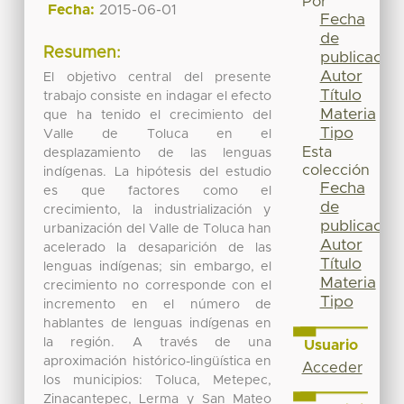
Por
Fecha:
2015-06-01
Fecha
de
Resumen:
publicación
Autor
El objetivo central del presente
Título
trabajo consiste en indagar el efecto
Materia
que ha tenido el crecimiento del
Tipo
Valle de Toluca en el
Esta
desplazamiento de las lenguas
colección
indígenas. La hipótesis del estudio
Fecha
es que factores como el
de
crecimiento, la industrialización y
publicación
urbanización del Valle de Toluca han
Autor
acelerado la desaparición de las
Título
lenguas indígenas; sin embargo, el
Materia
crecimiento no corresponde con el
Tipo
incremento en el número de
hablantes de lenguas indígenas en
la región. A través de una
Usuario
aproximación histórico-lingüística en
Acceder
los municipios: Toluca, Metepec,
Zinacantepec, Lerma y San Mateo