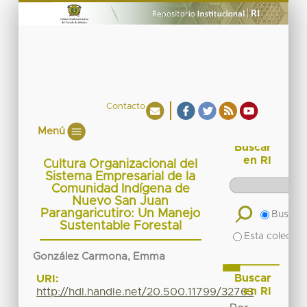
Contacto
Menú
Buscar
en RI
Cultura Organizacional del
Sistema Empresarial de la
Comunidad Indígena de
Nuevo San Juan
Parangaricutiro: Un Manejo
Buscar 
Sustentable Forestal
Esta colecció
González Carmona, Emma
Buscar
URI:
en RI
http://hdl.handle.net/20.500.11799/32763