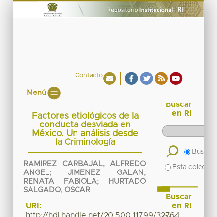
Contacto
Menú
Buscar
en RI
Factores etiológicos de la
conducta desviada en
México. Un análisis desde
la Criminología
Buscar 
RAMIREZ CARBAJAL, ALFREDO
Esta colecció
ANGEL
;
JIMENEZ GALAN,
RENATA FABIOLA
;
HURTADO
SALGADO, OSCAR
Buscar
en RI
URI:
http://hdl.handle.net/20.500.11799/32764