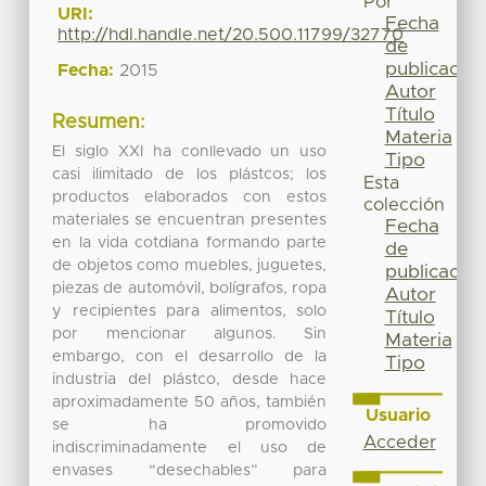
Por
URI:
Fecha
http://hdl.handle.net/20.500.11799/32770
de
publicación
Fecha:
2015
Autor
Título
Resumen:
Materia
El siglo XXI ha conllevado un uso
Tipo
casi ilimitado de los plástcos; los
Esta
productos elaborados con estos
colección
materiales se encuentran presentes
Fecha
en la vida cotdiana formando parte
de
de objetos como muebles, juguetes,
publicación
piezas de automóvil, bolígrafos, ropa
Autor
y recipientes para alimentos, solo
Título
por mencionar algunos. Sin
Materia
embargo, con el desarrollo de la
Tipo
industria del plástco, desde hace
aproximadamente 50 años, también
Usuario
se ha promovido
Acceder
indiscriminadamente el uso de
envases “desechables” para