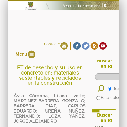
Contacto
Menú
Buscar
en RI
ET de desecho y su uso en
concreto en: materiales
sustentables y reciclados
en la construcción
Buscar 
Ávila Córdoba, Liliana Ivette
;
Esta colecció
MARTINEZ BARRERA, GONZALO
;
BARRERA DIAZ, CARLOS
EDUARDO
;
UREÑA NUÑEZ,
Buscar
FERNANDO
;
LOZA YAÑEZ,
en RI
JORGE ALEJANDRO