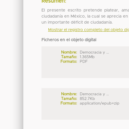
Resumen:
El presente escrito pretende platear, a
ciudadanía en México, la cual se aprecia en 
un importante déficit de ciudadanía.
Mostrar el registro completo del objeto dig
Ficheros en el objeto digital
Nombre:
Democracia y ...
Tamaño:
1.365Mb
Formato:
PDF
Nombre:
Democracia y ...
Tamaño:
852.7Kb
Formato:
application/epub+zip