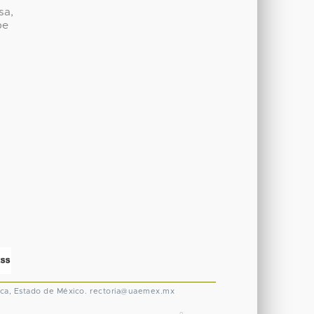
sa,
be
ca, Estado de México.
rectoria@uaemex.mx