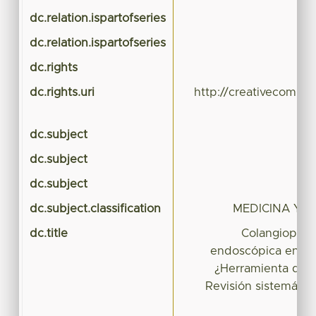
dc.relation.ispartofseries
dc.relation.ispartofseries
dc.rights
dc.rights.uri
http://creativecommo
dc.subject
Co
dc.subject
dc.subject
dc.subject.classification
MEDICINA Y C
dc.title
Colangiopanc
endoscópica en panc
¿Herramienta diag
Revisión sistemática