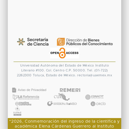
Universidad Autónoma del Estado de México
Instituto
Literario #100. Col. Centro
C.P. 50000. Tel. (01-722)
2262300
Toluca, Estado de México.
rectoria@uaemex.mx
CONACYT
"2026, Conmemoración del ingreso de la científica y
académica Elena Cárdenas Guerrero al Instituto