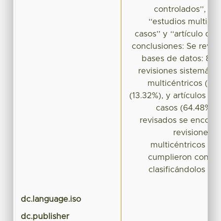
controlados’’, ‘‘r
‘‘estudios multicént
casos’’ y ‘‘artículo de 
conclusiones: Se revisa
bases de datos: 8 me
revisiones sistemátic
multicéntricos (7.4
(13.32%), y artículos de
casos (64.48%). 
revisados se encontr
revisiones s
multicéntricos y 1
cumplieron con los 
clasificándolos po
dc.language.iso
dc.publisher
Me