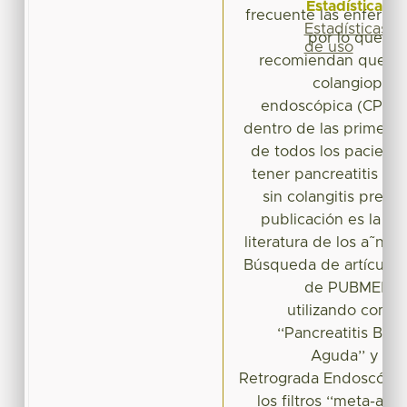
Estadísticas
frecuente las enfermed
Estadísticas
por lo que m
de uso
recomiendan que un
colangiopanc
endoscópica (CPRE) 
dentro de las primera
de todos los pacient
tener pancreatitis bil
sin colangitis presen
publicación es la rev
literatura de los a˜no
Búsqueda de artículos
de PUBMED y 
utilizando como 
‘‘Pancreatitis Bilia
Aguda’’ y ‘‘C
Retrograda Endoscópica’
los filtros ‘‘meta-anál