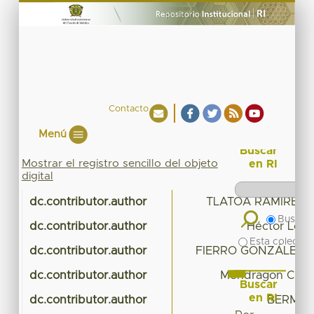
Contacto
Menú
Buscar
Mostrar el registro sencillo del objeto
en RI
digital
dc.contributor.author
TLATOA RAMIREZ,
Buscar 
dc.contributor.author
Héctor Lore
Esta colecció
dc.contributor.author
FIERRO GONZÁLEZ,
dc.contributor.author
Mondragon Chima
Buscar
en RI
dc.contributor.author
BERMEO