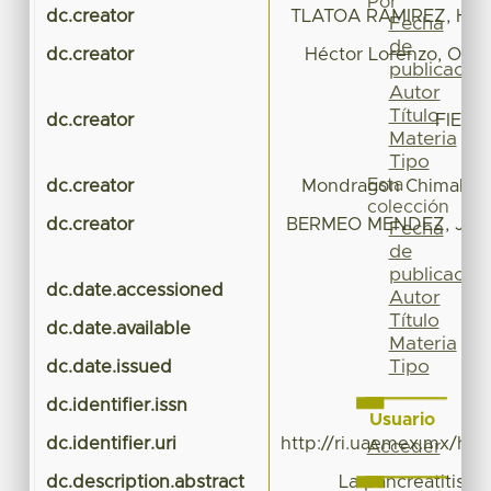
Por
dc.creator
TLATOA RAMIREZ, HE
Fecha
de
dc.creator
Héctor Lorenzo, Oca
publicación
Autor
Título
dc.creator
FIERR
Materia
Tipo
Esta
dc.creator
Mondragon Chimal, M
colección
dc.creator
BERMEO MENDEZ, JESU
Fecha
de
publicación
dc.date.accessioned
Autor
Título
dc.date.available
Materia
Tipo
dc.date.issued
dc.identifier.issn
Usuario
dc.identifier.uri
http://ri.uaemex.mx/ha
Acceder
dc.description.abstract
La pancreatitis 