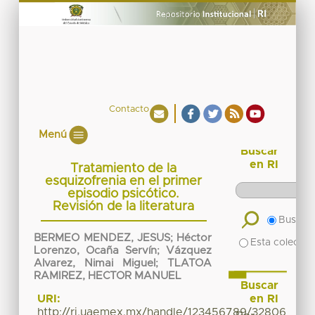
Contacto
Menú
Buscar
en RI
Tratamiento de la
esquizofrenia en el primer
episodio psicótico.
Revisión de la literatura
Buscar 
BERMEO MENDEZ, JESUS
;
Héctor
Esta colecció
Lorenzo, Ocaña Servín
;
Vázquez
Alvarez, Nimai Miguel
;
TLATOA
RAMIREZ, HECTOR MANUEL
Buscar
en RI
URI:
http://ri.uaemex.mx/handle/123456789/32806