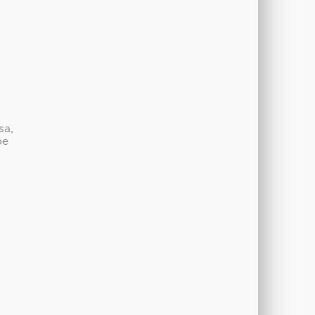
sa,
be