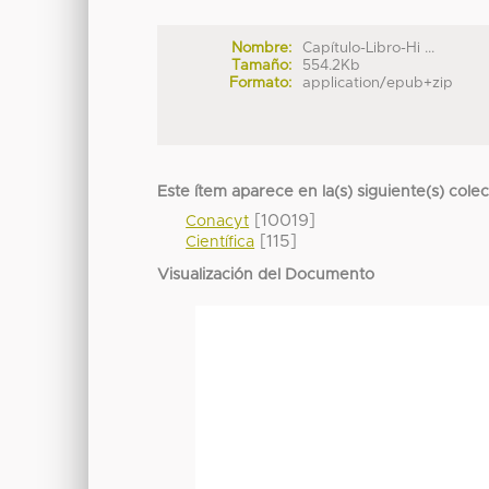
Nombre:
Capítulo-Libro-Hi ...
Tamaño:
554.2Kb
Formato:
application/epub+zip
Este ítem aparece en la(s) siguiente(s) cole
[10019]
Conacyt
[115]
Científica
Visualización del Documento