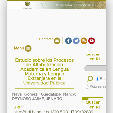
Contacto
Menú
Buscar
en RI
Estudio sobre los Procesos
de Alfabetización
Academica en Lengua
Materna y Lengua
Extranjera en la
Buscar 
Universidad Pública
Esta colecció
Nava Gómez, Guadalupe Nancy
;
REYNOSO JAIME, JENARO
Buscar
en RI
URI:
http://hdl.handle.net/20.500.11799/32839