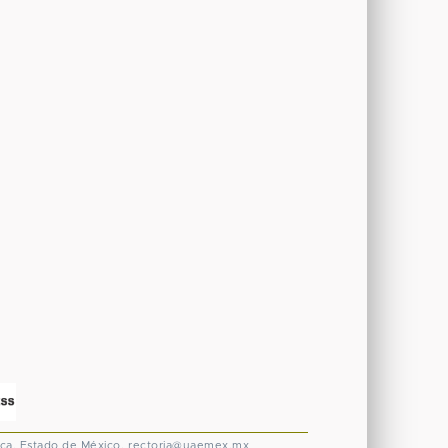
ca, Estado de México.
rectoria@uaemex.mx