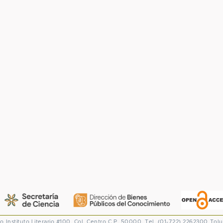
co
Instituto Literario #100. Col. Centro
C.P. 50000. Tel. (01-722) 2262300
Tolu