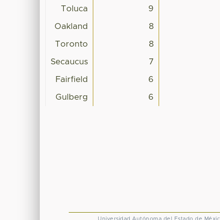
Toluca
9
Oakland
8
Toronto
8
Secaucus
7
Fairfield
6
Gulberg
6
Universidad Autónoma del Estado de Méxi