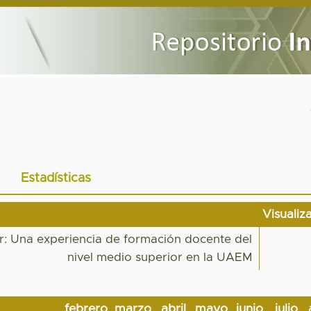
Estadísticas
Visualiz
or: Una experiencia de formación docente del
nivel medio superior en la UAEM
febrero
marzo
abril
mayo
junio
julio