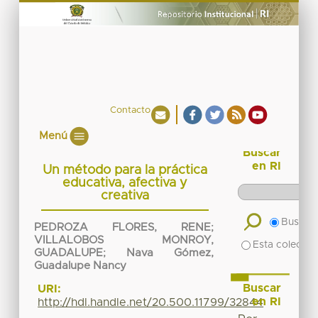
Contacto
Menú
Buscar
en RI
Un método para la práctica
educativa, afectiva y
creativa
Buscar 
PEDROZA FLORES, RENE
;
VILLALOBOS MONROY,
Esta colecció
GUADALUPE
;
Nava Gómez,
Guadalupe Nancy
Buscar
URI:
en RI
http://hdl.handle.net/20.500.11799/32844