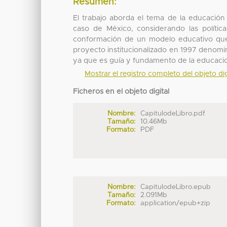
Resumen:
El trabajo aborda el tema de la educación 
caso de México, considerando las polític
conformación de un modelo educativo que 
proyecto institucionalizado en 1997 denomina
ya que es guía y fundamento de la educacion
Mostrar el registro completo del objeto dig
Ficheros en el objeto digital
Nombre:
CapitulodeLibro.pdf
Tamaño:
10.46Mb
Formato:
PDF
Nombre:
CapitulodeLibro.epub
Tamaño:
2.091Mb
Formato:
application/epub+zip