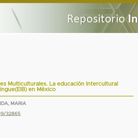
s Multiculturales. La educación Intercultural
lingue(EIB) en México
DA, MARIA
799/32865