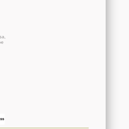
sa,
be