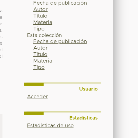
Fecha de publicación
Autor
za
Título
de
Materia
de
Tipo
s.
Esta colección
s
Fecha de publicación
de
Autor
el
Título
el
Materia
Tipo
Usuario
Acceder
Estadísticas
Estadísticas de uso