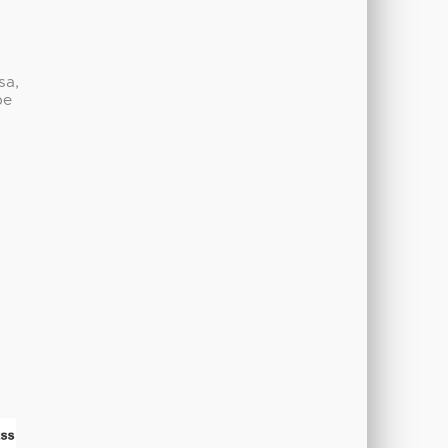
sa,
be