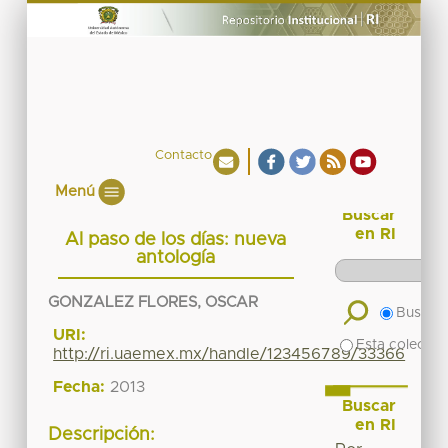
Contacto
Menú
Buscar
en RI
Al paso de los días: nueva
antología
GONZALEZ FLORES, OSCAR
Buscar 
URI:
Esta colecció
http://ri.uaemex.mx/handle/123456789/33366
Fecha:
2013
Buscar
en RI
Descripción: