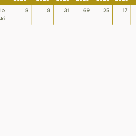
lo
8
8
31
69
25
17
ki