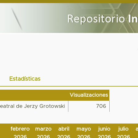
Estadísticas
Visualizaciones
teatral de Jerzy Grotowski
706
febrero
marzo
abril
mayo
junio
julio
2026
2026
2026
2026
2026
2026