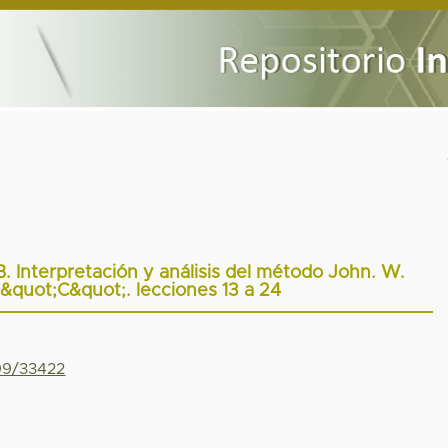
B. Interpretación y análisis del método John. W.
 &quot;C&quot;. lecciones 13 a 24
799/33422