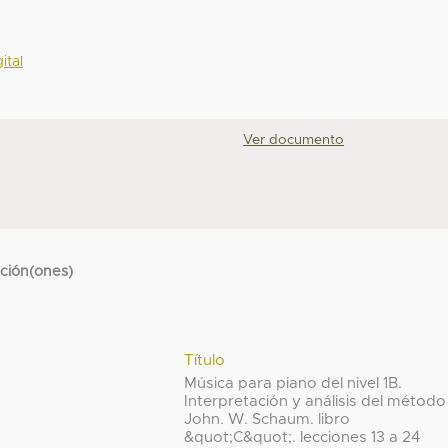
ital
Ver documento
cción(ones)
Título
Música para piano del nivel 1B.
Interpretación y análisis del método
John. W. Schaum. libro
&quot;C&quot;. lecciones 13 a 24