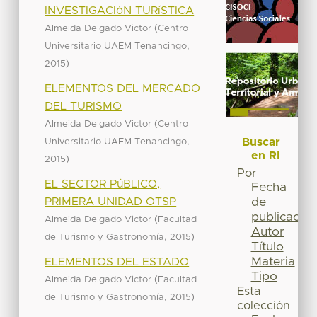
INVESTIGACIóN TURíSTICA
(
Almeida Delgado Victor
Centro
,
Universitario UAEM Tenancingo
)
2015
ELEMENTOS DEL MERCADO
DEL TURISMO
(
Almeida Delgado Victor
Centro
,
Buscar
Universitario UAEM Tenancingo
en RI
)
2015
Por
EL SECTOR PúBLICO,
Fecha
PRIMERA UNIDAD OTSP
de
publicación
(
Almeida Delgado Victor
Facultad
Autor
,
)
de Turismo y Gastronomía
2015
Título
Materia
ELEMENTOS DEL ESTADO
Tipo
(
Almeida Delgado Victor
Facultad
Esta
,
)
de Turismo y Gastronomía
2015
colección