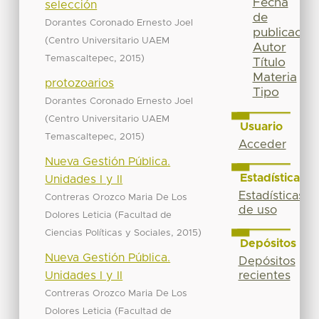
Fecha
selección
de
Dorantes Coronado Ernesto Joel
publicación
(
Centro Universitario UAEM
Autor
,
)
Temascaltepec
2015
Título
Materia
protozoarios
Tipo
Dorantes Coronado Ernesto Joel
(
Centro Universitario UAEM
Usuario
,
)
Temascaltepec
2015
Acceder
Nueva Gestión Pública.
Estadísticas
Unidades I y II
Estadísticas
Contreras Orozco Maria De Los
de uso
(
Dolores Leticia
Facultad de
,
)
Ciencias Políticas y Sociales
2015
Depósitos
Nueva Gestión Pública.
Depósitos
Unidades I y II
recientes
Contreras Orozco Maria De Los
(
Dolores Leticia
Facultad de