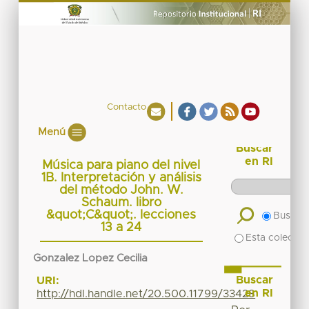
Contacto
Menú
Buscar
en RI
Música para piano del nivel
1B. Interpretación y análisis
del método John. W.
Schaum. libro
&quot;C&quot;. lecciones
Buscar 
13 a 24
Esta colecció
Gonzalez Lopez Cecilia
Buscar
URI:
en RI
http://hdl.handle.net/20.500.11799/33428