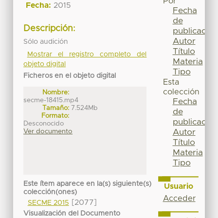
Por
Fecha:
2015
Fecha
de
Descripción:
publicación
Autor
Sólo audición
Título
Mostrar el registro completo del
Materia
objeto digital
Tipo
Ficheros en el objeto digital
Esta
colección
Nombre:
secme-18415.mp4
Fecha
Tamaño:
7.524Mb
de
Formato:
publicación
Desconocido
Ver documento
Autor
Título
Materia
Tipo
Este ítem aparece en la(s) siguiente(s)
Usuario
colección(ones)
Acceder
[2077]
SECME 2015
Visualización del Documento