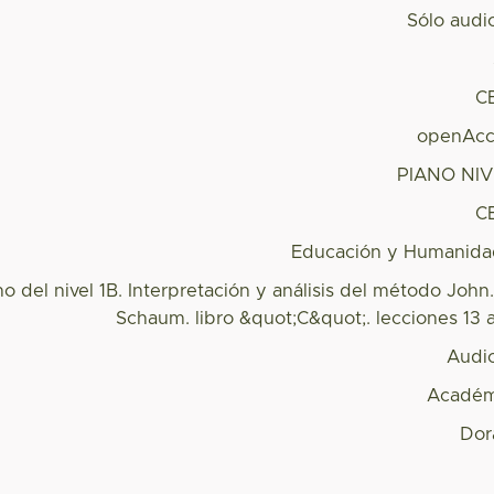
Sólo audi
C
openAcc
PIANO NIV
C
Educación y Humanida
o del nivel 1B. Interpretación y análisis del método John
Schaum. libro &quot;C&quot;. lecciones 13 
Audi
Académ
Dor