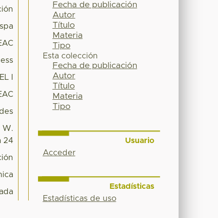
Fecha de publicación
ción
Autor
Título
spa
Materia
EAC
Tipo
Esta colección
ess
Fecha de publicación
Autor
EL I
Título
EAC
Materia
Tipo
des
. W.
Usuario
a 24
Acceder
ción
ica
Estadísticas
ada
Estadísticas de uso