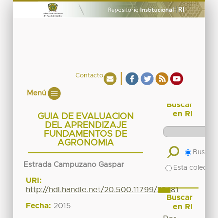
Contacto
Menú
Buscar
en RI
GUIA DE EVALUACION
DEL APRENDIZAJE
FUNDAMENTOS DE
AGRONOMIA
Buscar 
Estrada Campuzano Gaspar
Esta colecció
URI:
http://hdl.handle.net/20.500.11799/33481
Buscar
Fecha:
2015
en RI