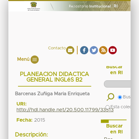
Contacto
Menú
Buscar
en RI
PLANEACION DIDACTICA
GENERAL INGLéS B2
Barcenas Zuñiga Maria Enriqueta
Buscar 
URI:
Esta colecció
http://hdl.handle.net/20.500.11799/33513
Fecha:
2015
Buscar
en RI
Descripción: