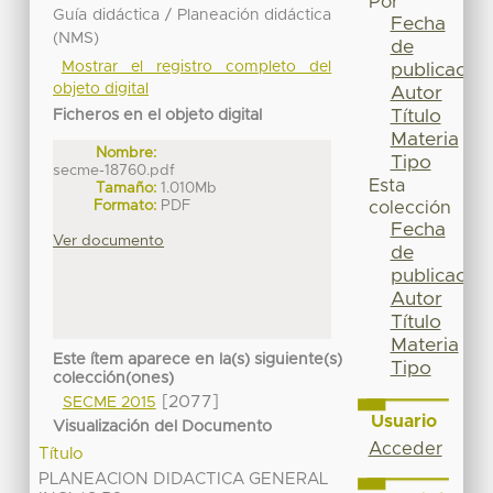
Por
Guía didáctica / Planeación didáctica
Fecha
(NMS)
de
Mostrar el registro completo del
publicación
objeto digital
Autor
Título
Ficheros en el objeto digital
Materia
Nombre:
Tipo
secme-18760.pdf
Esta
Tamaño:
1.010Mb
Formato:
PDF
colección
Fecha
Ver documento
de
publicación
Autor
Título
Materia
Este ítem aparece en la(s) siguiente(s)
Tipo
colección(ones)
[2077]
SECME 2015
Usuario
Visualización del Documento
Acceder
Título
PLANEACION DIDACTICA GENERAL