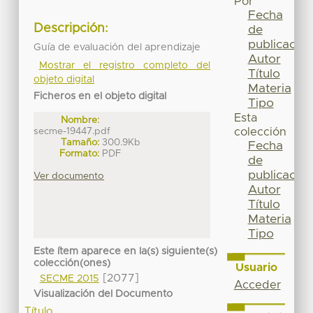
Por
Fecha
Descripción:
de
publicación
Guía de evaluación del aprendizaje
Autor
Mostrar el registro completo del
Título
objeto digital
Materia
Ficheros en el objeto digital
Tipo
Esta
Nombre:
secme-19447.pdf
colección
Tamaño:
300.9Kb
Fecha
Formato:
PDF
de
publicación
Ver documento
Autor
Título
Materia
Tipo
Este ítem aparece en la(s) siguiente(s)
colección(ones)
Usuario
[2077]
SECME 2015
Acceder
Visualización del Documento
Título