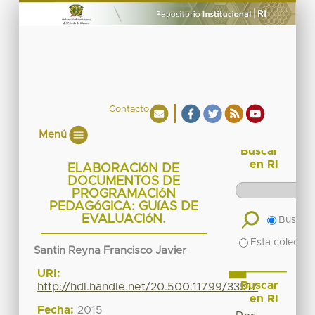
Contacto
Menú
Buscar
en RI
ELABORACIóN DE
DOCUMENTOS DE
PROGRAMACIóN
PEDAGóGICA: GUíAS DE
EVALUACIóN.
Buscar 
Esta colecció
Santin Reyna Francisco Javier
URI:
Buscar
http://hdl.handle.net/20.500.11799/33517
en RI
Fecha:
2015