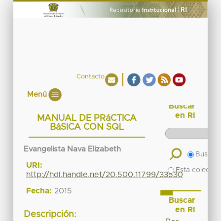
Contacto
Menú
Buscar
en RI
MANUAL DE PRáCTICA
BáSICA CON SQL
Evangelista Nava Elizabeth
Buscar 
URI:
Esta colecció
http://hdl.handle.net/20.500.11799/33530
Fecha:
2015
Buscar
en RI
Descripción: