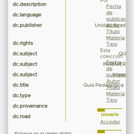
Por
dc.description
Gu
Fecha
de
dc.language
publicación
Autor
dc.publisher
Unidad Académic
Título
Materia
dc.rights
Tipo
Esta
dc.subject
QUÍMI
colección
Fecha
dc.subject
INGENIERÍA 
de
dc.subject
Ingenier
publicación
Autor
dc.title
Guía Pedagógica: Qu
Título
Materia
dc.type
Gu
Tipo
dc.provenance
Usuario
dc.road
Acceder