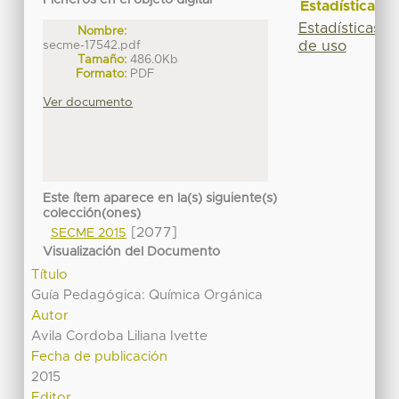
Ficheros en el objeto digital
Estadísticas
Estadísticas
Nombre:
secme-17542.pdf
de uso
Tamaño:
486.0Kb
Formato:
PDF
Ver documento
Este ítem aparece en la(s) siguiente(s)
colección(ones)
[2077]
SECME 2015
Visualización del Documento
Título
Guía Pedagógica: Química Orgánica
Autor
Avila Cordoba Liliana Ivette
Fecha de publicación
2015
Editor