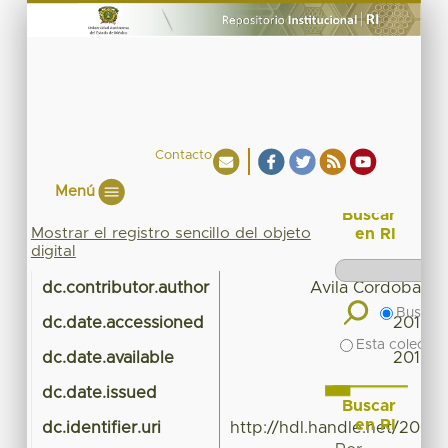
Contacto
Menú
Buscar
Mostrar el registro sencillo del objeto
en RI
digital
dc.contributor.author
Avila Cordoba Lili
Buscar 
dc.date.accessioned
2016-0
Esta colecció
dc.date.available
2016-0
dc.date.issued
Buscar
en RI
dc.identifier.uri
http://hdl.handle.net/20.5