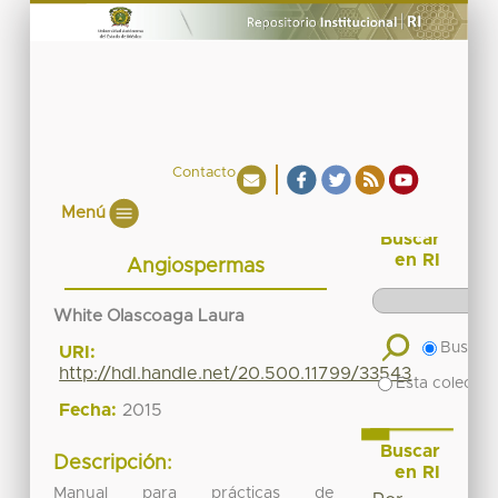
Contacto
Menú
Buscar
en RI
Angiospermas
White Olascoaga Laura
Buscar 
URI:
http://hdl.handle.net/20.500.11799/33543
Esta colecció
Fecha:
2015
Buscar
Descripción:
en RI
Manual para prácticas de