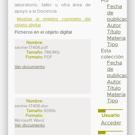
Por
laboratorio, taller u otra área de
Fecha
apoyo a la Docencia
de
publicación
Mostrar el registro completo del
Autor
objeto digital
Título
Ficheros en el objeto digital
Materia
Nombre:
Tipo
secme-17406.pdf
Esta
Tamaño:
788.8Kb
colección
Formato:
PDF
Fecha
Ver documento
de
publicación
Autor
Título
Materia
Tipo
Nombre:
secme-17406.doc
Tamaño:
831Kb
Usuario
Formato:
Microsoft Word
Acceder
Ver documento