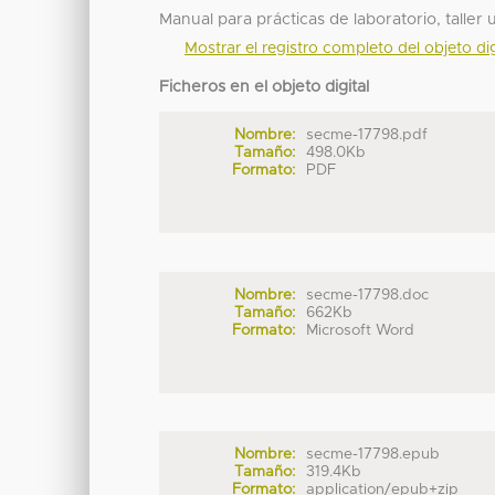
Manual para prácticas de laboratorio, taller
Mostrar el registro completo del objeto dig
Ficheros en el objeto digital
Nombre:
secme-17798.pdf
Tamaño:
498.0Kb
Formato:
PDF
Nombre:
secme-17798.doc
Tamaño:
662Kb
Formato:
Microsoft Word
Nombre:
secme-17798.epub
Tamaño:
319.4Kb
Formato:
application/epub+zip