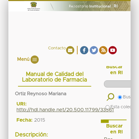
Contacto
Menú
Buscar
en RI
Manual de Calidad del
Laboratorio de Farmacia
Ortiz Reynoso Mariana
Buscar 
URI:
Esta colecció
http://hdl.handle.net/20.500.11799/33561
Fecha:
2015
Buscar
en RI
Descripción: